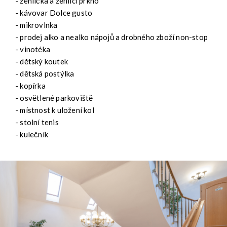
- žehlička a žehlící prkno
- kávovar Dolce gusto
- mikrovlnka
- prodej alko a nealko nápojů a drobného zboží non-stop
- vinotéka
- dětský koutek
- dětská postýlka
- kopírka
- osvětlené parkoviště
- místnost k uložení kol
- stolní tenis
- kulečník