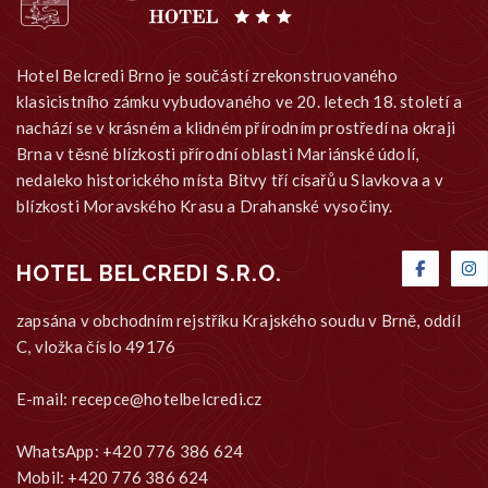
Hotel Belcredi Brno je součástí zrekonstruovaného
klasicistního zámku vybudovaného ve 20. letech 18. století a
nachází se v krásném a klidném přírodním prostředí na okraji
Brna v těsné blízkosti přírodní oblasti Mariánské údolí,
nedaleko historického místa Bitvy tří císařů u Slavkova a v
blízkosti Moravského Krasu a Drahanské vysočiny.
HOTEL BELCREDI S.R.O.
zapsána v obchodním rejstříku Krajského soudu v Brně, oddíl
C, vložka číslo 49176
E-mail:
recepce@hotelbelcredi.cz
WhatsApp: +420 776 386 624
Mobil: +420 776 386 624