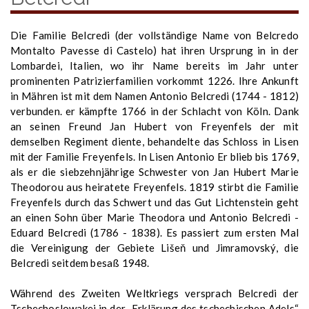
Die Familie Belcredi (der vollständige Name von Belcredo
Montalto Pavesse di Castelo) hat ihren Ursprung in in der
Lombardei, Italien, wo ihr Name bereits im Jahr unter
prominenten Patrizierfamilien vorkommt 1226. Ihre Ankunft
in Mähren ist mit dem Namen Antonio Belcredi (1744 - 1812)
verbunden. er kämpfte 1766 in der Schlacht von Köln. Dank
an seinen Freund Jan Hubert von Freyenfels der mit
demselben Regiment diente, behandelte das Schloss in Lisen
mit der Familie Freyenfels. In Lisen Antonio Er blieb bis 1769,
als er die siebzehnjährige Schwester von Jan Hubert Marie
Theodorou aus heiratete Freyenfels. 1819 stirbt die Familie
Freyenfels durch das Schwert und das Gut Lichtenstein geht
an einen Sohn über Marie Theodora und Antonio Belcredi -
Eduard Belcredi (1786 - 1838). Es passiert zum ersten Mal
die Vereinigung der Gebiete Lišeň und Jimramovský, die
Belcredi seitdem besaß 1948.
Während des Zweiten Weltkriegs versprach Belcredi der
Tschechoslowakei in der „Erklärung des tschechischen Adels“