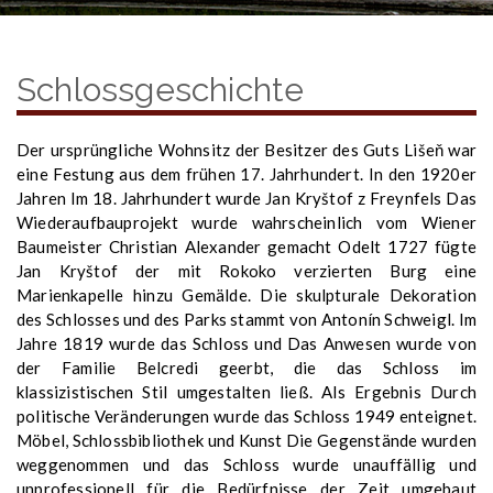
Schlossgeschichte
Der ursprüngliche Wohnsitz der Besitzer des Guts Lišeň war
eine Festung aus dem frühen 17. Jahrhundert. In den 1920er
Jahren Im 18. Jahrhundert wurde Jan Kryštof z Freynfels Das
Wiederaufbauprojekt wurde wahrscheinlich vom Wiener
Baumeister Christian Alexander gemacht Odelt 1727 fügte
Jan Kryštof der mit Rokoko verzierten Burg eine
Marienkapelle hinzu Gemälde. Die skulpturale Dekoration
des Schlosses und des Parks stammt von Antonín Schweigl. Im
Jahre 1819 wurde das Schloss und Das Anwesen wurde von
der Familie Belcredi geerbt, die das Schloss im
klassizistischen Stil umgestalten ließ. Als Ergebnis Durch
politische Veränderungen wurde das Schloss 1949 enteignet.
Möbel, Schlossbibliothek und Kunst Die Gegenstände wurden
weggenommen und das Schloss wurde unauffällig und
unprofessionell für die Bedürfnisse der Zeit umgebaut