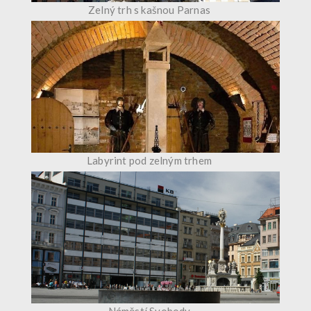
Zelný trh s kašnou Parnas
Labyrint pod zelným trhem