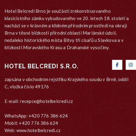
Hotel Belcredi Brno je součástí zrekonstruovaného
klasicistního zámku vybudovaného ve 20. letech 18. století a
nachází se v krásném a klidném přírodním prostředí na okraji
Brna v těsné blízkosti přírodní oblasti Mariánské údolí,
nedaleko historického místa Bitvy tří císařů u Slavkova a v
blízkosti Moravského Krasu a Drahanské vysočiny.
HOTEL BELCREDI S.R.O.
zapsána v obchodním rejstříku Krajského soudu v Brně, oddíl
C, vložka číslo 49176
E-mail:
recepce@hotelbelcredi.cz
WhatsApp: +420 776 386 624
Mobil: +420 776 386 624
Web: www.hotelbelcredi.cz