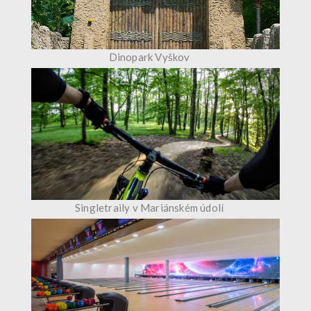
Dinopark Vyškov
Singletraily v Mariánském údolí