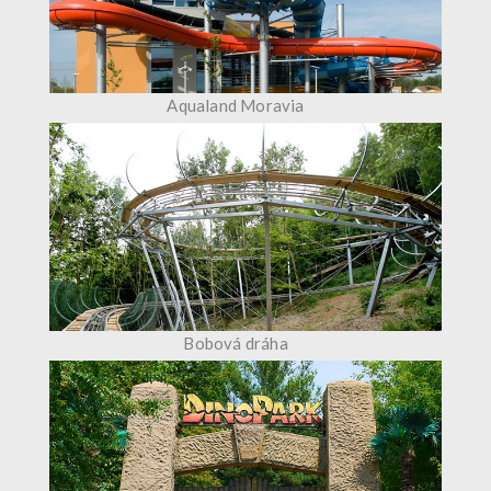
Aqualand Moravia
Bobová dráha