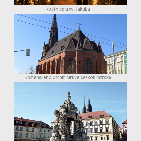
Kostnice u sv. Jakuba
Komenského chrám církve českobratrské