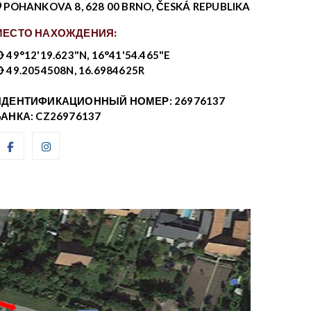
POHANKOVA 8, 628 00 BRNO, ČESKÁ REPUBLIKA
МЕСТО НАХОЖДЕНИЯ:
49°12'19.623"N, 16°41'54.465"E
49.2054508N, 16.6984625R
ИДЕНТИФИКАЦИОННЫЙ НОМЕР: 26976137
БАНКА: CZ26976137